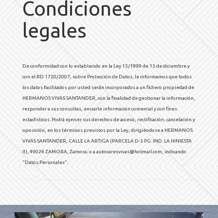
Condiciones
legales
De conformidad con lo establecido en la Ley 15/1999 de 13 de diciembre y
con el RD 1720/2007, sobre Protección de Datos, le informamos que todos
los datos facilitados por usted serán incorporados a un fichero propiedad de
HERMANOS VIVAS SANTANDER
, con la finalidad de gestionar la información,
responder a sus consultas, enviarle información comercial y con fines
estadísticos. Podrá ejercer sus derechos de acceso, rectificación, cancelación y
oposición, en los términos previstos por la Ley, dirigiéndose a
HERMANOS
VIVAS SANTANDER
,
CALLE LA ARTIGA (PARCELA D-3 PG. IND. LA HINIESTA
II)
,
49024
ZAMORA
,
Zamora
; o a
autocaresvivas@hotmail.com
, indicando
“Datos Personales”..